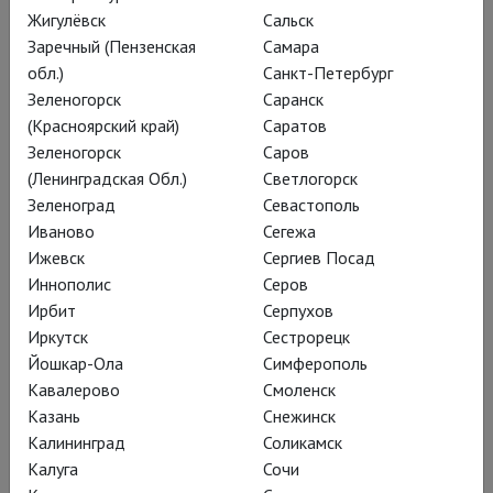
Жигулёвск
Сальск
Заречный (Пензенская
Самара
обл.)
Санкт-Петербург
Что вам нужно сделать, чтобы вы могли видеть
Зеленогорск
Саранск
лучшие мировые спектакли у себя в городе?
(Красноярский край)
Саратов
Зеленогорск
Саров
(Ленинградская Обл.)
Светлогорск
Создайте группу в вашем городе, где вы будете собирать
людей.
Зеленоград
Севастополь
Иваново
Сегежа
Формат названия: TheatreHD в <название вашего
Ижевск
Сергиев Посад
города>. Например,
TheatreHD в Пензе @VK
Иннополис
Серов
Пришлите ссылку на неё нам – в
сообщения TheatreHD
.
Ирбит
Серпухов
Иркутск
Сестрорецк
Призовите в свою группу как можно больше
Йошкар-Ола
Симферополь
единомышленников!
Кавалерово
Смоленск
Казань
Снежинск
Как это сделать:
Калининград
Соликамск
Составьте список групп, пабликов, форумов,
Калуга
пользователям которых могут быть интересны такие
Сочи
показы.