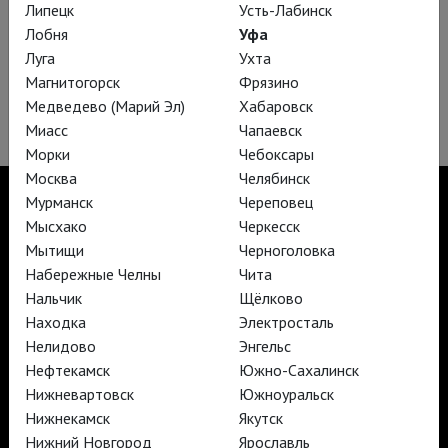
Липецк
Усть-Лабинск
Когда в вашей группе соберётся достаточное количество
Лобня
Уфа
участников (от 100 человек), мы сможем начать
переговоры с кинотеатрами вашего города!
Луга
Ухта
Магнитогорск
Фрязино
Удачи!
Медведево (Марий Эл)
Хабаровск
Миасс
Чапаевск
Морки
Чебоксары
Москва
Челябинск
Мурманск
Череповец
Мысхако
Черкесск
Мытищи
Черноголовка
TheatreHD
Набережные Челны
Чита
TheatreHD Опера
Нальчик
Щёлково
TheatreHD Балет в кино
АРТ-ЛЕКТОРИЙ В КИНО
Находка
Электросталь
Нелидово
Энгельс
Нефтекамск
Южно-Сахалинск
TheatreHD
Нижневартовск
Южноуральск
АРТ-ЛЕКТОРИЙ В КИНО
Нижнекамск
Якутск
Нижний Новгород
Ярославль