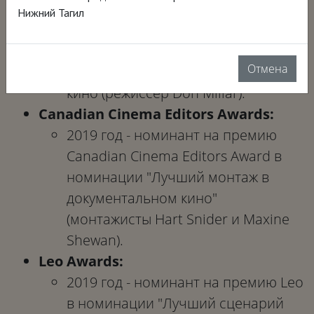
Don Millar).
Нижний Тагил
Miami Film Festival:
2019 год - номинант на премию за
Отмена
достижения в документальном
кино (режиссер Don Millar).
Canadian Cinema Editors Awards:
2019 год - номинант на премию
Canadian Cinema Editors Award в
номинации "Лучший монтаж в
документальном кино"
(монтажисты Hart Snider и Maxine
Shewan).
Leo Awards:
2019 год - номинант на премию Leo
в номинации "Лучший сценарий