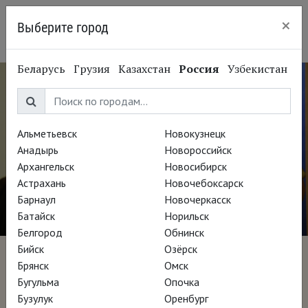
×
Выберите город
Уфа
Беларусь
Грузия
Казахстан
Россия
Узбекистан
Альметьевск
Новокузнецк
Анадырь
Новороссийск
Архангельск
Новосибирск
Астрахань
Новочебоксарск
Барнаул
Новочеркасск
Батайск
Норильск
Белгород
Обнинск
Бийск
Озёрск
Ботеро
Брянск
Омск
Бугульма
Опочка
Бузулук
Оренбург
Режиссёр Дон Миллар