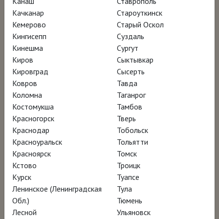
Канаш
Ставрополь
Пикассо.
Качканар
Староуткинск
Кемерово
Старый Оскол
Кингисепп
Суздаль
В фильме «Ботеро» есть и живые съёмки из
Кинешма
Сургут
10 городов в Европе, Китае, Колумбии и
Киров
Сыктывкар
США, и архивные видео, и семейные
Кировград
Сысерть
Ковров
Тавда
фотографии. Звучат голоса художника и
Коломна
Таганрог
членов его семьи, комментарии историков,
Костомукша
Тамбов
исследователей и кураторов, поясняющих
Красногорск
Тверь
творчество Фернандо Ботеро. На кадрах из
Краснодар
Тобольск
Красноуральск
Тольятти
мастерской Ботеро подводит итог:
Красноярск
Томск
несмотря на славу, восторженные отзывы и
Кстово
Троицк
финансовый успех, он всё ещё учится. «Вся
Курск
Туапсе
моя жизнь — живопись», — говорит он.
Ленинское (Ленинградская
Тула
Обл.)
Тюмень
Лесной
Ульяновск