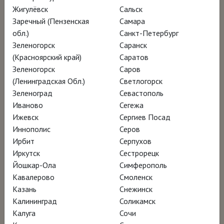
Жигулёвск
Сальск
прослеживает судьбу художника-самоучки
Заречный (Пензенская
Самара
от провинциального городка Медельина в
обл.)
Санкт-Петербург
Колумбии до мирового признания. В нём
Зеленогорск
Саранск
показаны и Ботеро-человек, и его искусство
(Красноярский край)
Саратов
Зеленогорск
Саров
— две составляющие силы его личности,
(Ленинградская Обл.)
Светлогорск
позволившие преодолеть бедность,
Зеленоград
Севастополь
десятилетия жестокой критики и
Иваново
Сегежа
трагическую смерть четырёхлетнего сына.
Ижевск
Сергиев Посад
Иннополис
Серов
Вы увидите на экране редкие кадры: дети
Ирбит
Серпухов
художника открывают коробки с эскизами
Иркутск
Сестрорецк
пятидесятилетней давности, лежавшими
Йошкар-Ола
Симферополь
всё это время в заброшенном хранилище;
Кавалерово
Смоленск
Казань
Снежинск
сам Фернандо Ботеро проводит экскурсию
Калининград
Соликамск
по своей мастерской; его картины висят на
Калуга
Сочи
выставке рядом с произведениями Пабло