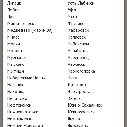
«Звезда первой толщины»
|
Липецк
Усть-Лабинск
Коммерсант
Лобня
Уфа
Луга
Ухта
Магнитогорск
Фрязино
НАГРАДЫ
Медведево (Марий Эл)
Хабаровск
Миасс
Чапаевск
Морки
Чебоксары
1 победа и 7 номинаций:
Москва
Челябинск
Master of Art Film Festival:
Мурманск
Череповец
2020 год - победитель в номинации
Мысхако
Черкесск
"Лучший документальный фильм в
Мытищи
Черноголовка
Набережные Челны
Чита
области изобразительного
Нальчик
Щёлково
искусства" (режиссер Don Millar).
Находка
Электросталь
Palm Springs International Film
Нелидово
Энгельс
Festival:
Нефтекамск
Южно-Сахалинск
Нижневартовск
Южноуральск
2019 год - номинант на премию
Нижнекамск
Якутск
Джона Шлезинджера (режиссер
Нижний Новгород
Ярославль